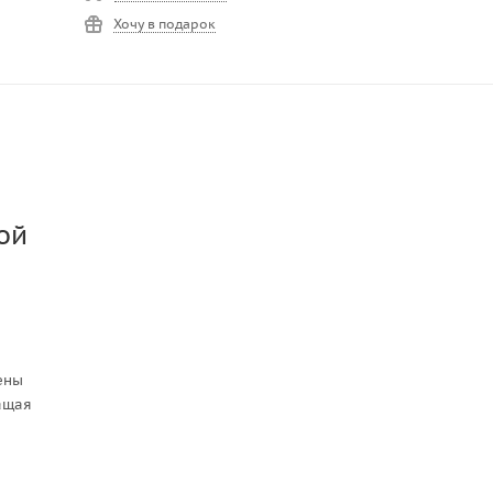
Хочу в подарок
ой
ены
ащая