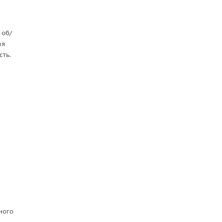
 об/
ая
сть.
ного