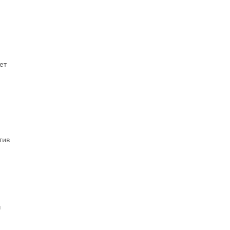
ет
тив
я