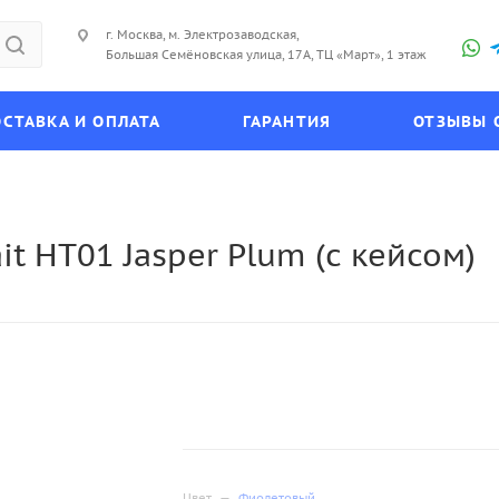
г. Москва, м. Электрозаводская,
Большая Семёновская улица, 17А, ТЦ «Март», 1 этаж
СТАВКА И ОПЛАТА
ГАРАНТИЯ
ОТЗЫВЫ 
it HT01 Jasper Plum (с кейсом)
Цвет
—
Фиолетовый