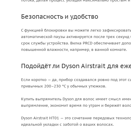
потока, делая процесс укладки максимально простым и
Безопасность и удобство
С функцией блокировки вы можете легко зафиксировать
автоматической паузы активируется после трех секунд 
срок службы устройства. Вилка PRCD обеспечивает доп
повышенной влажности, например, в ванной комнате.
Подойдёт ли Dyson Airstrait для е
Если коротко — да, прибор создавался ровно под этот 
привычных 200–230 °C у обычных утюжков.
Купить выпрямитель Dyson для волос имеет смысл именн
выпрямление, экономит время по утрам и бережёт воло
Dyson Airstrait HT01 — это сочетание передовых техно
идеальной укладки с заботой о ваших волосах.