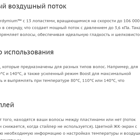
ый воздушный поток
erdymium™ с 13 лопастями, вращающимися на скорости до 106 000
 в секунду, что создает мощный поток с давлением до 3,6 кПа. Так
прямляет волосы, обеспечивая идеальную гладкость и шелковисто
о использования
 которые предназначены для разных типов волос. Например, для
°C и 140°C, а также усиленный режим Boost для максимальной
и выпрямлять при температуре 80°C, 110°C или 140°C, что
плей
от того, находятся ваши волосы между пластинами или нет (поток
 снижается, когда стайлер не используется). Цветной ЖК-экран с
ю необходимую информацию о настройках температуры и воздуш