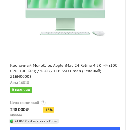
Кастомный Моноблок Apple iMac 24 Retina 4,5K M4 (10C
CPU, 10C GPU) / 16GB / 1TB SSD Green (Зеленый)
Z1EN00003
Арт.: 16818
В наличии
Цена со скидкой
?
248 000
₽
-
13
%
285 200
₽
74 865 ₽
× 4 платежа в Сплит