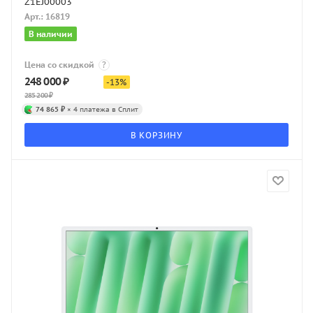
Z1EJ00003
Арт.: 16819
В наличии
Цена со скидкой
?
248 000
₽
-
13
%
285 200
₽
74 865 ₽
× 4 платежа в Сплит
В КОРЗИНУ