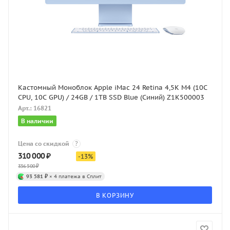
Кастомный Моноблок Apple iMac 24 Retina 4,5K M4 (10C
CPU, 10C GPU) / 24GB / 1TB SSD Blue (Синий) Z1K500003
Арт.: 16821
В наличии
Цена со скидкой
?
310 000
₽
-
13
%
356 500
₽
93 581 ₽
× 4 платежа в Сплит
В КОРЗИНУ