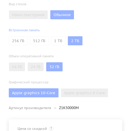
Вид стекла
Нано-текстурное
Обычное
Встроенная память
256 ГБ
512 ГБ
1 ТБ
2 ТБ
Объем оперативной памяти
16 ГБ
24 ГБ
32 ГБ
Графический процессор
Apple graphics 10-Core
Apple graphics 8-Core
Артикул производителя
—
Z1K50000M
Цена со скидкой
?