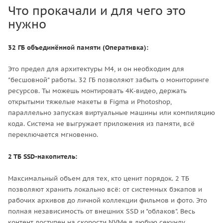
Что прокачали и для чего это
нужно
32 ГБ объединённой памяти (Оперативка):
Это предел для архитектуры M4, и он необходим для
"бесшовной" работы. 32 ГБ позволяют забыть о мониторинге
ресурсов. Ты можешь монтировать 4K-видео, держать
открытыми тяжелые макеты в Figma и Photoshop,
параллельно запуская виртуальные машины или компиляцию
кода. Система не выгружает приложения из памяти, всё
переключается мгновенно.
2 ТБ SSD-накопитель:
Максимальный объем для тех, кто ценит порядок. 2 ТБ
позволяют хранить локально всё: от системных бэкапов и
рабочих архивов до личной коллекции фильмов и фото. Это
полная независимость от внешних SSD и "облаков". Весь
контент доступен на скорости NVMe в любую секунду.