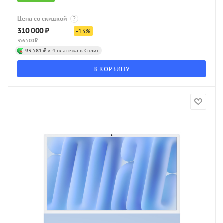
Цена со скидкой
?
310 000
₽
-
13
%
356 500
₽
93 581 ₽
× 4 платежа в Сплит
В КОРЗИНУ