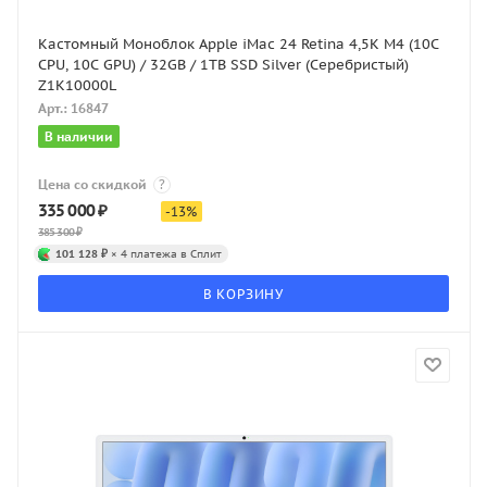
Кастомный Моноблок Apple iMac 24 Retina 4,5K M4 (10C
CPU, 10C GPU) / 32GB / 1TB SSD Silver (Серебристый)
Z1K10000L
Арт.: 16847
В наличии
Цена со скидкой
?
335 000
₽
-
13
%
385 300
₽
101 128 ₽
× 4 платежа в Сплит
В КОРЗИНУ