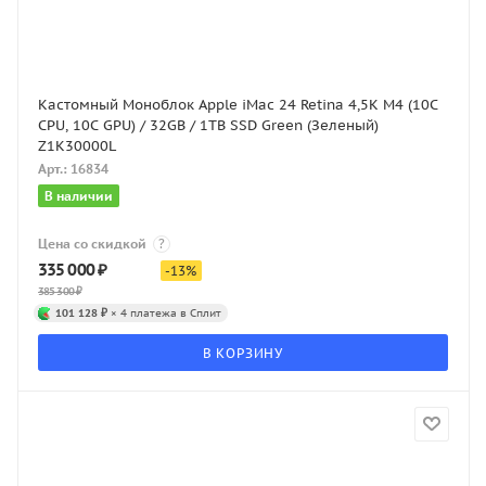
Кастомный Моноблок Apple iMac 24 Retina 4,5K M4 (10C
CPU, 10C GPU) / 32GB / 1TB SSD Green (Зеленый)
Z1K30000L
Арт.: 16834
В наличии
Цена со скидкой
?
335 000
₽
-
13
%
385 300
₽
101 128 ₽
× 4 платежа в Сплит
В КОРЗИНУ