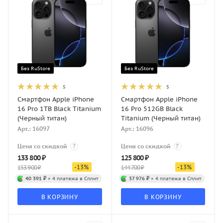
Без RuStore
Без RuStore
5
5
Смартфон Apple iPhone
Смартфон Apple iPhone
16 Pro 1TB Black Titanium
16 Pro 512GB Black
(Черный титан)
Titanium (Черный титан)
Арт.: 16097
Арт.: 16096
Цена со скидкой
?
Цена со скидкой
?
133 800
₽
125 800
₽
-
13
%
-
13
%
153 900
₽
144 700
₽
40 391 ₽
× 4 платежа в Сплит
37 976 ₽
× 4 платежа в Сплит
В КОРЗИНУ
В КОРЗИНУ