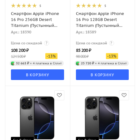
5
5
Смартфон Apple iPhone
Смартфон Apple iPhone
16 Pro 256GB Desert
16 Pro 128GB Desert
Titanium (Пустынный
Titanium (Пустынный
титан) Dual-SIM
титан) Dual-SIM
Арт.: 18390
Арт.: 18389
Цена со скидкой
?
Цена со скидкой
?
108 200
₽
85 200
₽
-
13
%
-
13
%
124 500
₽
98 000
₽
32 663 ₽
× 4 платежа в Сплит
25 720 ₽
× 4 платежа в Сплит
В КОРЗИНУ
В КОРЗИНУ