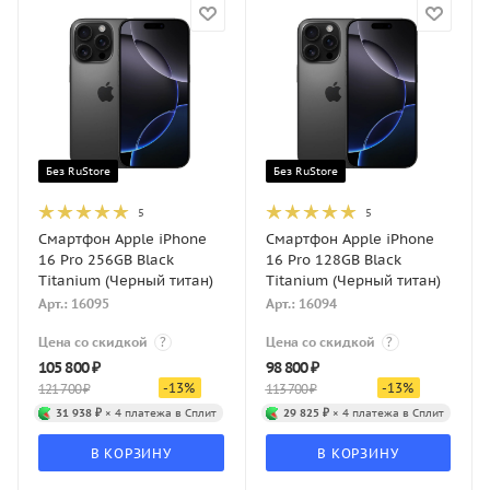
Без RuStore
Без RuStore
5
5
Смартфон Apple iPhone
Смартфон Apple iPhone
16 Pro 256GB Black
16 Pro 128GB Black
Titanium (Черный титан)
Titanium (Черный титан)
Арт.: 16095
Арт.: 16094
Цена со скидкой
?
Цена со скидкой
?
105 800
₽
98 800
₽
-
13
%
-
13
%
121 700
₽
113 700
₽
31 938 ₽
× 4 платежа в Сплит
29 825 ₽
× 4 платежа в Сплит
В КОРЗИНУ
В КОРЗИНУ