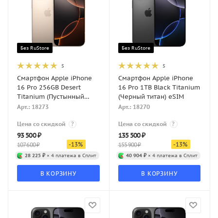
Без RuStore
Без RuStore
5
5
Смартфон Apple iPhone
Смартфон Apple iPhone
16 Pro 256GB Desert
16 Pro 1TB Black Titanium
Titanium (Пустынный
(Черный титан) eSIM
титан) eSIM
Арт.: 18273
Арт.: 18270
Цена со скидкой
?
Цена со скидкой
?
93 500
₽
135 500
₽
-
13
%
-
13
%
107 600
₽
155 900
₽
28 225 ₽
× 4 платежа в Сплит
40 904 ₽
× 4 платежа в Сплит
В КОРЗИНУ
В КОРЗИНУ