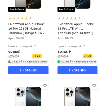
Без RuStore
Без RuStore
5
5
Смартфон Apple iPhone
Смартфон Apple iPhone
16 Pro 256GB Natural
16 Pro 1TB White
Titanium (Натуральный
Titanium (Белый титан)
титан) eSIM
eSIM
Арт.: 18280
Арт.: 18279
Цена со скидкой
?
Цена со скидкой
?
93 500
₽
135 500
₽
-
13
%
-
13
%
107 600
₽
155 900
₽
28 225 ₽
× 4 платежа в Сплит
40 904 ₽
× 4 платежа в Сплит
В КОРЗИНУ
В КОРЗИНУ