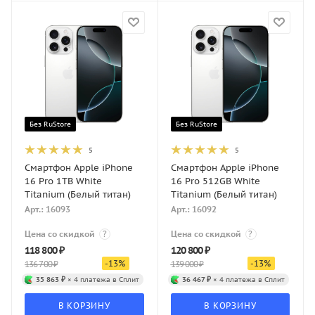
Без RuStore
Без RuStore
5
5
Смартфон Apple iPhone
Смартфон Apple iPhone
16 Pro 1TB White
16 Pro 512GB White
Titanium (Белый титан)
Titanium (Белый титан)
Арт.: 16093
Арт.: 16092
Цена со скидкой
?
Цена со скидкой
?
118 800
₽
120 800
₽
-
13
%
-
13
%
136 700
₽
139 000
₽
35 863 ₽
× 4 платежа в Сплит
36 467 ₽
× 4 платежа в Сплит
В КОРЗИНУ
В КОРЗИНУ