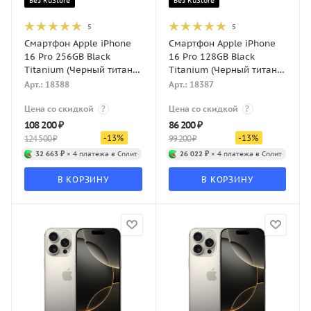
Без RuStore
Без RuStore
5
5
Смартфон Apple iPhone
Смартфон Apple iPhone
16 Pro 256GB Black
16 Pro 128GB Black
Titanium (Черный титан)
Titanium (Черный титан)
Dual-SIM
Dual-SIM
Арт.: 18388
Арт.: 18387
Цена со скидкой
?
Цена со скидкой
?
108 200
₽
86 200
₽
-
13
%
-
13
%
124 500
₽
99 200
₽
32 663 ₽
× 4 платежа в Сплит
26 022 ₽
× 4 платежа в Сплит
В КОРЗИНУ
В КОРЗИНУ