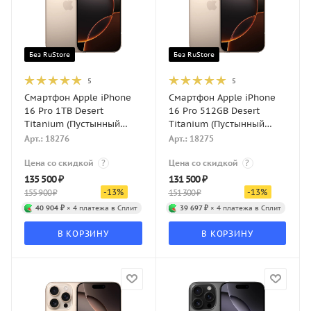
Без RuStore
Без RuStore
5
5
Смартфон Apple iPhone
Смартфон Apple iPhone
16 Pro 1TB Desert
16 Pro 512GB Desert
Titanium (Пустынный
Titanium (Пустынный
титан) eSIM
титан) eSIM
Арт.: 18276
Арт.: 18275
Цена со скидкой
?
Цена со скидкой
?
135 500
₽
131 500
₽
-
13
%
-
13
%
155 900
₽
151 300
₽
40 904 ₽
× 4 платежа в Сплит
39 697 ₽
× 4 платежа в Сплит
В КОРЗИНУ
В КОРЗИНУ