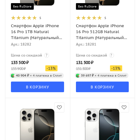
Без RuStore
Без RuStore
5
5
Смартфон Apple iPhone
Смартфон Apple iPhone
16 Pro 1TB Natural
16 Pro 512GB Natural
Titanium (Натуральный
Titanium (Натуральный
титан) eSIM
титан) eSIM
Арт.: 18282
Арт.: 18281
Цена со скидкой
?
Цена со скидкой
?
135 500
₽
131 500
₽
-
13
%
-
13
%
155 900
₽
151 300
₽
40 904 ₽
× 4 платежа в Сплит
39 697 ₽
× 4 платежа в Сплит
В КОРЗИНУ
В КОРЗИНУ