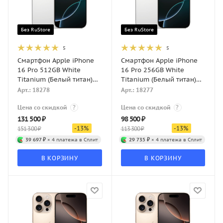
Без RuStore
Без RuStore
5
5
Смартфон Apple iPhone
Смартфон Apple iPhone
16 Pro 512GB White
16 Pro 256GB White
Titanium (Белый титан)
Titanium (Белый титан)
eSIM
eSIM
Арт.: 18278
Арт.: 18277
Цена со скидкой
?
Цена со скидкой
?
131 500
₽
98 500
₽
-
13
%
-
13
%
151 300
₽
113 300
₽
39 697 ₽
× 4 платежа в Сплит
29 735 ₽
× 4 платежа в Сплит
В КОРЗИНУ
В КОРЗИНУ