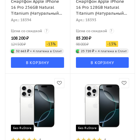
Смартфон Apple iPhone
Смартфон Apple iPhone
16 Pro 256GB Natural
16 Pro 128GB Natural
Titanium (Натуральный
Titanium (Натуральный
титан) Dual-SIM
титан) Dual-SIM
Арт.: 18394
Арт.: 18393
Цена со скидкой
?
Цена со скидкой
?
108 200
₽
85 200
₽
-
13
%
-
13
%
124 500
₽
98 000
₽
32 663 ₽
× 4 платежа в Сплит
25 720 ₽
× 4 платежа в Сплит
В КОРЗИНУ
В КОРЗИНУ
Без RuStore
Без RuStore
5
5