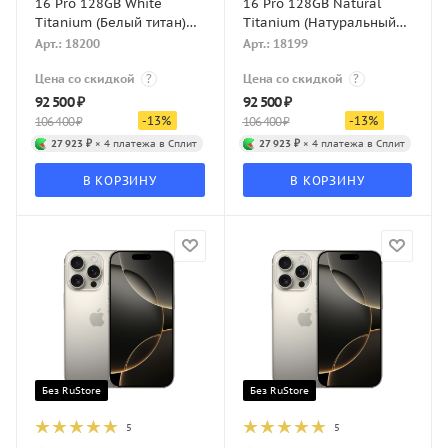
16 Pro 128GB White
16 Pro 128GB Natural
Titanium (Белый титан)
Titanium (Натуральный
eSIM
титан) eSIM
Арт.: 18200
Арт.: 18199
Цена со скидкой
?
Цена со скидкой
?
92 500
₽
92 500
₽
-
13
%
-
13
%
106 400
₽
106 400
₽
27 923 ₽
× 4 платежа в Сплит
27 923 ₽
× 4 платежа в Сплит
В КОРЗИНУ
В КОРЗИНУ
Без RuStore
Без RuStore
5
5