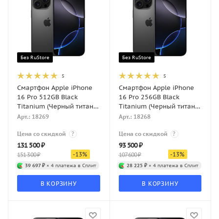
Без RuStore
Без RuStore
5
5
Смартфон Apple iPhone
Смартфон Apple iPhone
16 Pro 512GB Black
16 Pro 256GB Black
Titanium (Черный титан)
Titanium (Черный титан)
eSIM
eSIM
Арт.: 18269
Арт.: 18268
Цена со скидкой
?
Цена со скидкой
?
131 500
₽
93 500
₽
-
13
%
-
13
%
151 300
₽
107 600
₽
39 697 ₽
× 4 платежа в Сплит
28 225 ₽
× 4 платежа в Сплит
В КОРЗИНУ
В КОРЗИНУ