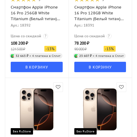
Смартфон Apple iPhone
Смартфон Apple iPhone
16 Pro 256GB White
16 Pro 128GB White
Titanium (Белый титан)
Titanium (Белый титан)
Dual-SIM
Dual-SIM
Арт.: 18392
Арт.: 18391
Цена со скидкой
?
Цена со скидкой
?
108 200
₽
78 200
₽
-
13
%
-
13
%
124 500
₽
90 000
₽
32 663 ₽
× 4 платежа в Сплит
23 607 ₽
× 4 платежа в Сплит
В КОРЗИНУ
В КОРЗИНУ
Без RuStore
Без RuStore