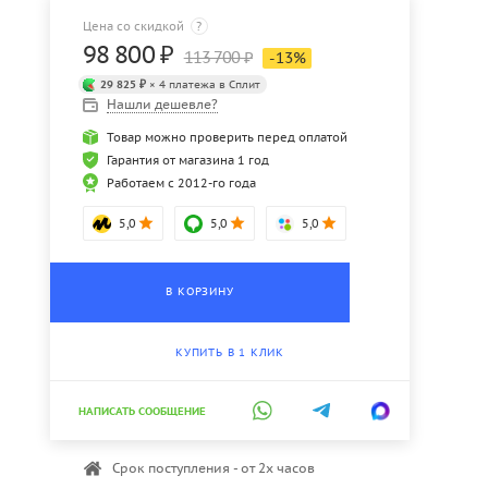
Цена со скидкой
?
98 800
₽
113 700
₽
-
13
%
29 825 ₽
× 4 платежа в Сплит
Нашли дешевле?
Товар можно проверить перед оплатой
Гарантия от магазина 1 год
Работаем с 2012-го года
5,0
5,0
5,0
В КОРЗИНУ
КУПИТЬ В 1 КЛИК
НАПИСАТЬ СООБЩЕНИЕ
Срок поступления - от 2х часов