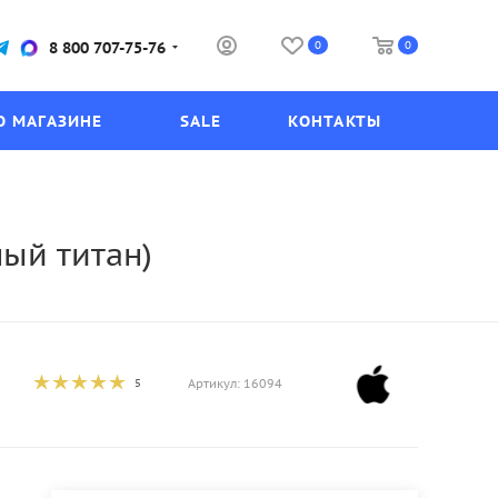
0
0
8 800 707-75-76
О МАГАЗИНЕ
SALE
КОНТАКТЫ
ный титан)
5
Артикул:
16094