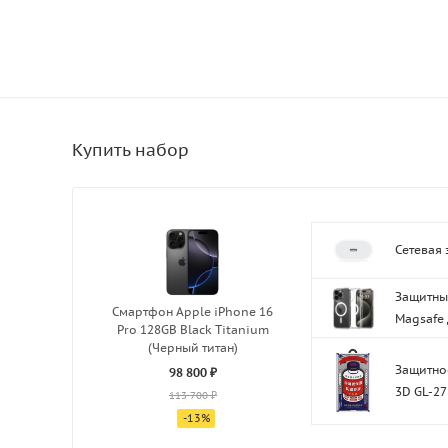
Сетевая 
Защитный
Смартфон Apple iPhone 16
Magsafe 
Pro 128GB Black Titanium
(Черный титан)
Защитное
98 800 ₽
3D GL-27
113 700 ₽
-
13
%