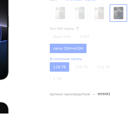
Тип SIM-карты
?
Dual Sim
eSIM
nano SIM+eSIM
Встроенная память
128 ГБ
256 ГБ
512 ГБ
1 ТБ
Артикул производителя
—
MYM93