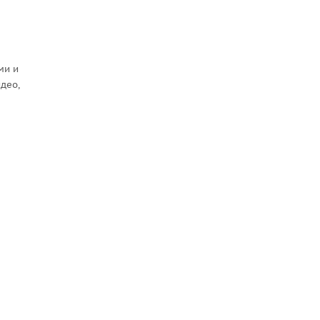
ми и
део,