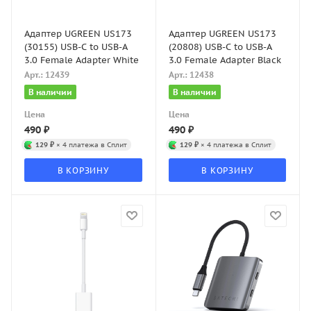
Адаптер UGREEN US173
Адаптер UGREEN US173
(30155) USB-C to USB-A
(20808) USB-C to USB-A
3.0 Female Adapter White
3.0 Female Adapter Black
Арт.: 12439
Арт.: 12438
В наличии
В наличии
Цена
Цена
490
₽
490
₽
129 ₽
× 4 платежа в Сплит
129 ₽
× 4 платежа в Сплит
В КОРЗИНУ
В КОРЗИНУ