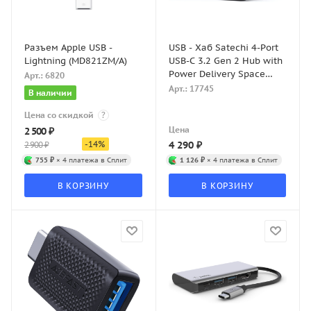
Разъем Apple USB -
USB - Хаб Satechi 4-Port
Lightning (MD821ZM/A)
USB-C 3.2 Gen 2 Hub with
Power Delivery Space
Арт.: 6820
Gray
Арт.: 17745
В наличии
Цена со скидкой
?
Цена
2 500
₽
-
14
%
4 290
₽
2 900
₽
755 ₽
× 4 платежа в Сплит
1 126 ₽
× 4 платежа в Сплит
В КОРЗИНУ
В КОРЗИНУ