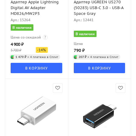
Адаптер Apple Lightning
Адаптер UGREEN US270
Digital AV Adapter
(50283) USB-C 3.0 - USB-A
MD826/MW2P3
Space Gray
Арт.: 15264
Арт.: 12441
В наличии
В наличии
Цена со скидкой
?
Цена
4 900
₽
-
14
%
790
₽
5 700
₽
1 479 ₽
× 4 платежа в Сплит
207 ₽
× 4 платежа в Сплит
В КОРЗИНУ
В КОРЗИНУ