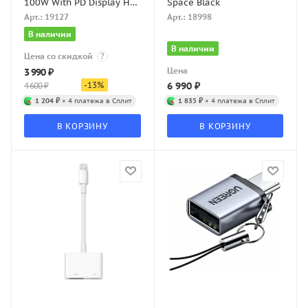
100W With PD Display Hub
Space Black
Черный
Арт.: 19127
Арт.: 18998
В наличии
В наличии
Цена со скидкой
?
Цена
3 990
₽
-
13
%
6 990
₽
4 600
₽
1 204 ₽
× 4 платежа в Сплит
1 835 ₽
× 4 платежа в Сплит
В КОРЗИНУ
В КОРЗИНУ