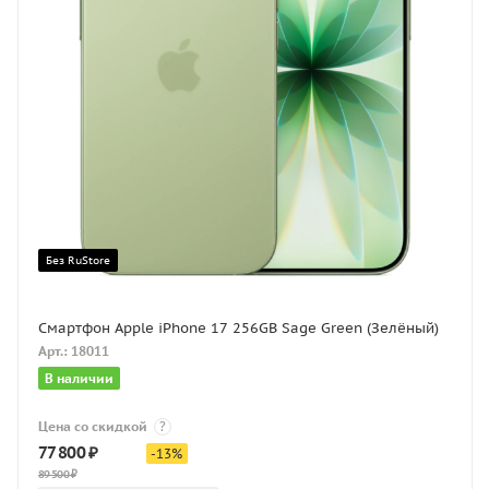
Без RuStore
Смартфон Apple iPhone 17 256GB Sage Green (Зелёный)
Арт.: 18011
В наличии
Цена со скидкой
?
77 800
₽
-
13
%
89 500
₽