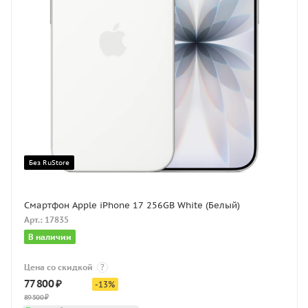
Без RuStore
Смартфон Apple iPhone 17 256GB White (Белый)
Арт.: 17835
В наличии
Цена со скидкой
?
77 800
₽
-
13
%
89 500
₽