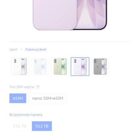
Цвет
—
Лавандовый
Тип SIM-карты
?
eSIM
nano SIM+eSIM
Встроенная память
256 ГБ
512 ГБ