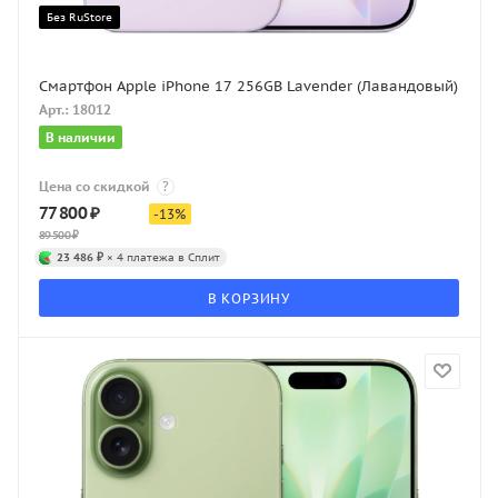
Без RuStore
Смартфон Apple iPhone 17 256GB Lavender (Лавандовый)
Арт.: 18012
В наличии
Цена со скидкой
?
77 800
₽
-
13
%
89 500
₽
23 486 ₽
× 4 платежа в Сплит
В КОРЗИНУ