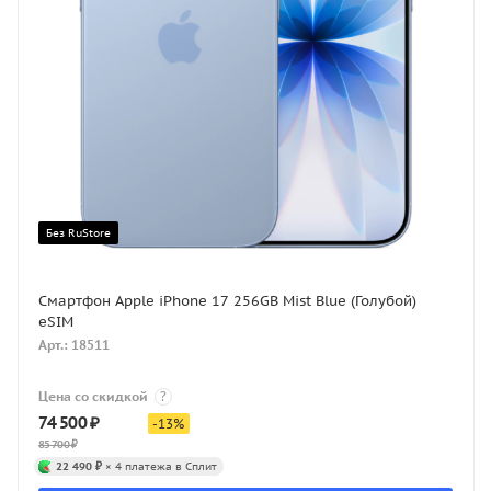
Без RuStore
Смартфон Apple iPhone 17 256GB Mist Blue (Голубой)
eSIM
Арт.: 18511
Цена со скидкой
?
74 500
₽
-
13
%
85 700
₽
22 490 ₽
× 4 платежа в Сплит