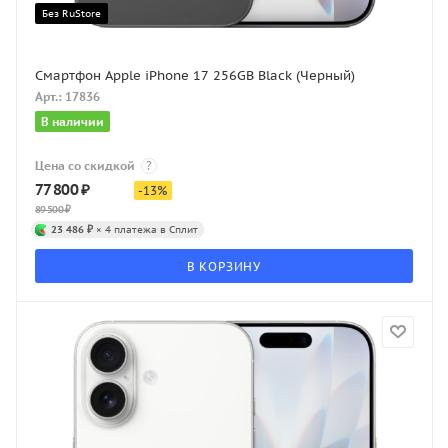
Без RuStore
Смартфон Apple iPhone 17 256GB Black (Черный)
Арт.: 17836
В наличии
Цена со скидкой
?
77 800
₽
-
13
%
89 500
₽
23 486 ₽
× 4 платежа в Сплит
В КОРЗИНУ