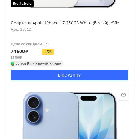
Без RuStore
Смартфон Apple iPhone 17 256GB White (Белый) eSIM
Арт.: 18512
Цена со скидкой
?
74 500
₽
-
13
%
85 700
₽
22 490 ₽
× 4 платежа в Сплит
В КОРЗИНУ