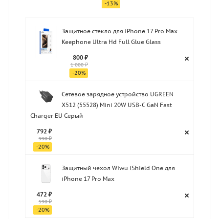
-
13
%
Защитное стекло для iPhone 17 Pro Max
Keephone Ultra Hd Full Glue Glass
800 ₽
1 000 ₽
-
20
%
Сетевое зарядное устройство UGREEN
X512 (55528) Mini 20W USB-C GaN Fast
Charger EU Серый
792 ₽
990 ₽
-
20
%
Защитный чехол Wiwu iShield One для
iPhone 17 Pro Max
472 ₽
590 ₽
-
20
%