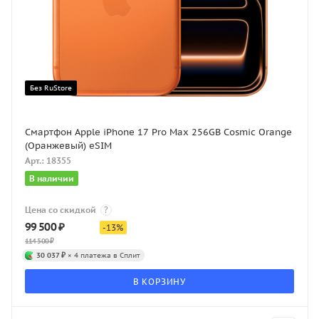
Без RuStore
Смартфон Apple iPhone 17 Pro Max 256GB Cosmic Orange
(Оранжевый) eSIM
Арт.: 18355
В наличии
Цена со скидкой
?
99 500
₽
-
13
%
114 500
₽
30 037 ₽
× 4 платежа в Сплит
В КОРЗИНУ