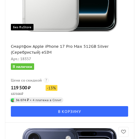
Без RuStore
Смартфон Apple iPhone 17 Pro Max 512GB Silver
(Серебристый) eSIM
Арт.: 18357
В наличии
Цена со скидкой
?
119 500
₽
-
13
%
137 500
₽
36 074 ₽
× 4 платежа в Сплит
В КОРЗИНУ