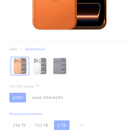
Цвет
—
Оранжевый
Тип SIM-карты
?
eSIM
nano SIM+eSIM
Встроенная память
256 ГБ
512 ГБ
1 ТБ
2 ТБ