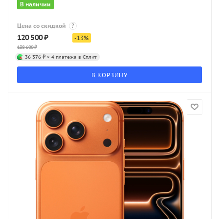
В наличии
Цена со скидкой
?
120 500
₽
-
13
%
138 600
₽
36 376 ₽
× 4 платежа в Сплит
В КОРЗИНУ