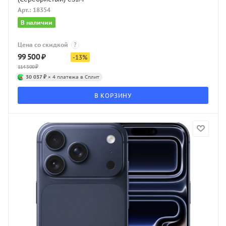
Арт.: 18354
В наличии
Цена со скидкой
?
99 500
₽
-
13
%
114 500
₽
30 037 ₽
× 4 платежа в Сплит
В КОРЗИНУ