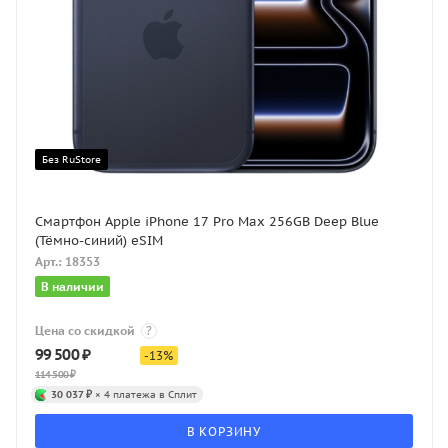
Без RuStore
Смартфон Apple iPhone 17 Pro Max 256GB Deep Blue
(Тёмно-синий) eSIM
Арт.: 18353
В наличии
Цена со скидкой
?
99 500
₽
-
13
%
114 500
₽
30 037 ₽
× 4 платежа в Сплит
В КОРЗИНУ