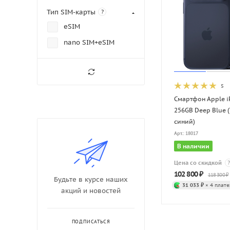
Тип SIM-карты
?
eSIM
nano SIM+eSIM
5
Смартфон Apple i
256GB Deep Blue 
синий)
Арт.: 18017
В наличии
Цена со скидкой
?
102 800
₽
118 300
₽
Будьте в курсе наших
31 033 ₽
× 4 плате
акций и новостей
ПОДПИСАТЬСЯ