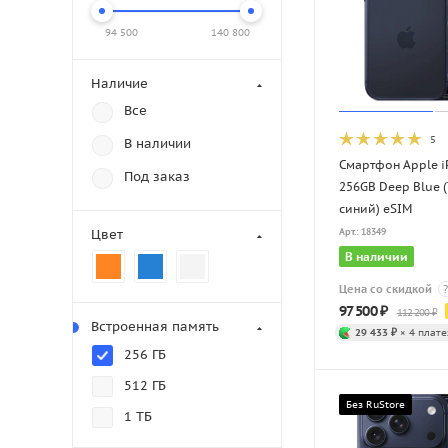
94 500
140 800
Наличие
Все
5
В наличии
Смартфон Apple i
Под заказ
256GB Deep Blue 
синий) eSIM
Цвет
Арт.: 18349
В наличии
Цена со скидкой
?
97 500
₽
112 200
₽
Встроенная память
29 433 ₽
× 4 плате
256 ГБ
512 ГБ
Без RuStore
1 ТБ