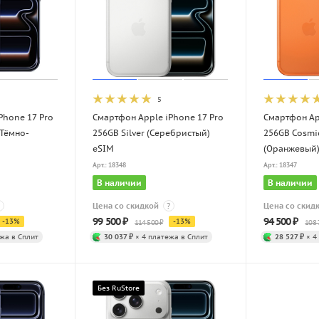
5
Phone 17 Pro
Смартфон Apple iPhone 17 Pro
Смартфон Ap
(Тёмно-
256GB Silver (Серебристый)
256GB Cosmi
eSIM
(Оранжевый)
Арт.: 18348
Арт.: 18347
В наличии
В наличии
Цена со скидкой
?
Цена со скид
99 500
₽
94 500
₽
-
13
%
-
13
%
114 500
₽
108 
жа в Сплит
30 037 ₽
× 4 платежа в Сплит
28 527 ₽
× 4
Без RuStore