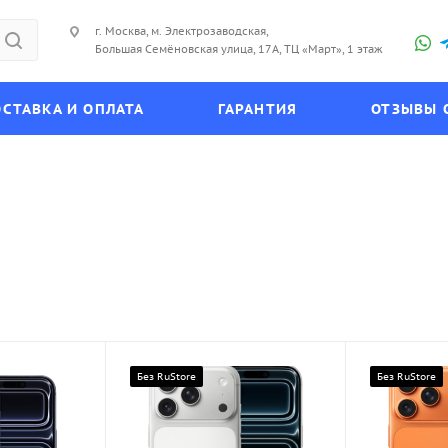
г. Москва, м. Электрозаводская,
Большая Семёновская улица, 17А, ТЦ «Март», 1 этаж
СТАВКА И ОПЛАТА
ГАРАНТИЯ
ОТЗЫВЫ 
Без RuStore
Без RuStore