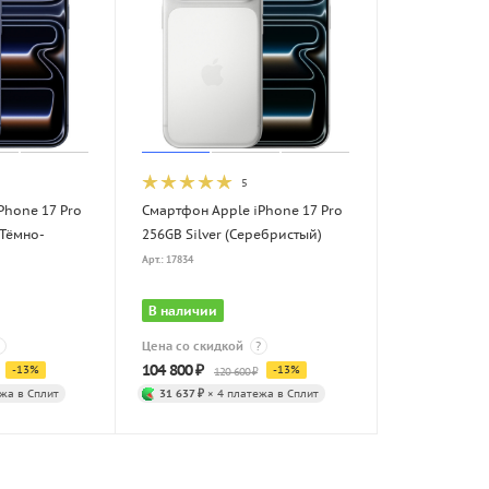
5
Phone 17 Pro
Смартфон Apple iPhone 17 Pro
(Тёмно-
256GB Silver (Серебристый)
Арт.: 17834
В наличии
Цена со скидкой
?
104 800
₽
-
13
%
-
13
%
120 600
₽
жа в Сплит
31 637 ₽
× 4 платежа в Сплит