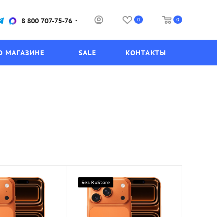
0
0
8 800 707-75-76
О МАГАЗИНЕ
SALE
КОНТАКТЫ
Без RuStore