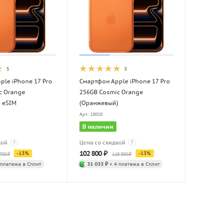
5
5
ple iPhone 17 Pro
Смартфон Apple iPhone 17 Pro
c Orange
256GB Cosmic Orange
 eSIM
(Оранжевый)
Арт.: 18018
В наличии
кой
?
Цена со скидкой
?
102 800
₽
-
13
%
-
13
%
700
₽
118 300
₽
 платежа в Сплит
31 033 ₽
× 4 платежа в Сплит