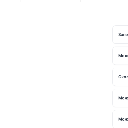
Запе
Можн
Скол
Можн
Можн