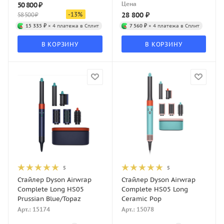
Цена
50 800
₽
-
13
%
28 800
₽
58 500
₽
15 335 ₽
× 4 платежа в Сплит
7 560 ₽
× 4 платежа в Сплит
В КОРЗИНУ
В КОРЗИНУ
5
5
Стайлер Dyson Airwrap
Стайлер Dyson Airwrap
Complete Long HS05
Complete HS05 Long
Prussian Blue/Topaz
Ceramic Pop
Арт.: 15174
Арт.: 15078