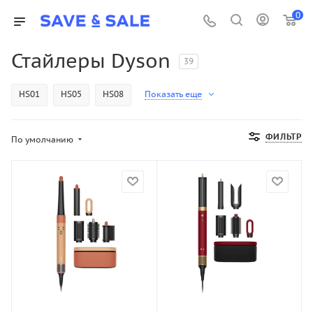
0
Стайлеры Dyson
39
HS01
HS05
HS08
Показать еще
ФИЛЬТР
По умолчанию