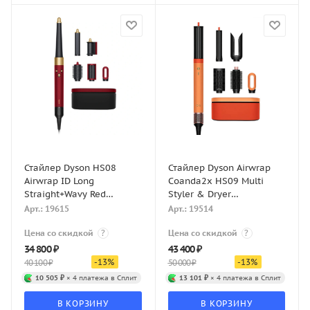
Стайлер Dyson HS08
Стайлер Dyson Airwrap
Airwrap ID Long
Coanda2x HS09 Multi
Straight+Wavy Red
Styler & Dryer
Velvet/Gold
(Apricot/Topaz)
Арт.: 19615
Арт.: 19514
Цена со скидкой
?
Цена со скидкой
?
34 800
₽
43 400
₽
-
13
%
-
13
%
40 100
₽
50 000
₽
10 505 ₽
× 4 платежа в Сплит
13 101 ₽
× 4 платежа в Сплит
В КОРЗИНУ
В КОРЗИНУ