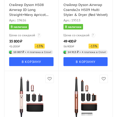
Стайлер Dyson HS08
Стайлер Dyson Airwrap
Airwrap ID Long
Coanda2x HS09 Multi
Straight+Wavy Apricot
Styler & Dryer (Red Velvet)
Topaz
Арт.: 19616
Арт.: 19513
В наличии
В наличии
Цена со скидкой
?
Цена со скидкой
?
35 800
₽
49 400
₽
-
13
%
-
13
%
41 200
₽
56 900
₽
10 807 ₽
× 4 платежа в Сплит
14 913 ₽
× 4 платежа в Сплит
В КОРЗИНУ
В КОРЗИНУ