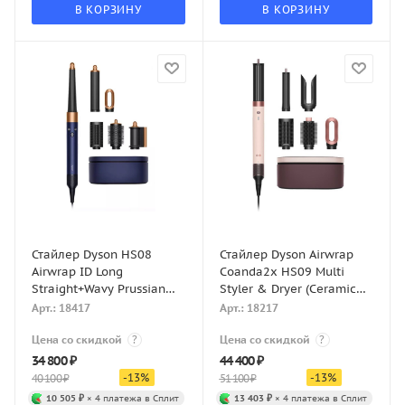
В КОРЗИНУ
В КОРЗИНУ
Стайлер Dyson HS08
Стайлер Dyson Airwrap
Airwrap ID Long
Coanda2x HS09 Multi
Straight+Wavy Prussian
Styler & Dryer (Ceramic
Blue/Copper
Pink/Rose Gold)
Арт.: 18417
Арт.: 18217
Цена со скидкой
?
Цена со скидкой
?
34 800
₽
44 400
₽
-
13
%
-
13
%
40 100
₽
51 100
₽
10 505 ₽
× 4 платежа в Сплит
13 403 ₽
× 4 платежа в Сплит