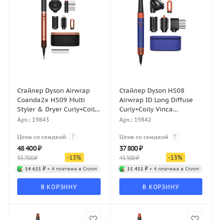
Стайлер Dyson Airwrap
Стайлер Dyson HS08
Coanda2x HS09 Multi
Airwrap ID Long Diffuse
Styler & Dryer Curly+Coily
Curly+Coily Vinca
Amber Silk
Blue/Topaz
Арт.: 19843
Арт.: 19842
Цена со скидкой
?
Цена со скидкой
?
48 400
₽
37 800
₽
-
13
%
-
13
%
55 700
₽
43 500
₽
14 611 ₽
× 4 платежа в Сплит
11 411 ₽
× 4 платежа в Сплит
В КОРЗИНУ
В КОРЗИНУ