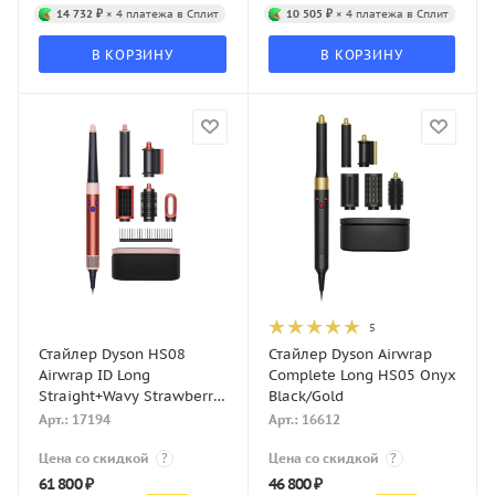
14 732 ₽
× 4 платежа в Сплит
10 505 ₽
× 4 платежа в Сплит
В КОРЗИНУ
В КОРЗИНУ
5
Стайлер Dyson HS08
Стайлер Dyson Airwrap
Airwrap ID Long
Complete Long HS05 Onyx
Straight+Wavy Strawberry
Black/Gold
Bronze/Blush Pink
Арт.: 17194
Арт.: 16612
Цена со скидкой
?
Цена со скидкой
?
61 800
₽
46 800
₽