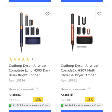
5
Стайлер Dyson Airwrap
Стайлер Dyson Airwrap
Complete Long HS05 Dark
Coanda2x HS09 Multi
Blue/ Bright Copper
Styler & Dryer (Amber
Silk)
Арт.: 19136
Арт.: 18761
Цена со скидкой
?
Цена со скидкой
?
38 800
₽
54 800
₽
-
13
%
-
13
%
44 700
₽
63 100
₽
11 713 ₽
× 4 платежа в Сплит
16 543 ₽
× 4 платежа в Сплит