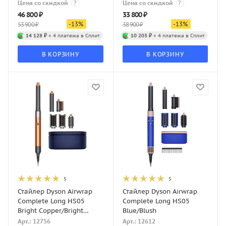
Цена со скидкой
?
Цена со скидкой
?
46 800
₽
33 800
₽
-
13
%
-
13
%
53 900
₽
38 900
₽
14 128 ₽
× 4 платежа в Сплит
10 203 ₽
× 4 платежа в Сплит
В КОРЗИНУ
В КОРЗИНУ
5
5
Стайлер Dyson Airwrap
Стайлер Dyson Airwrap
Complete Long HS05
Complete Long HS05
Bright Copper/Bright
Blue/Blush
Nickel
Арт.: 12756
Арт.: 12612