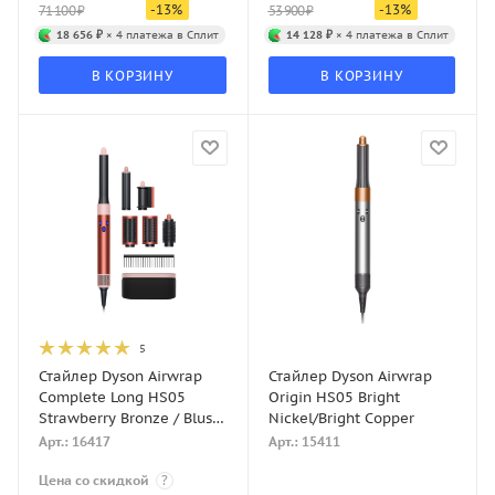
-
13
%
-
13
%
71 100
₽
53 900
₽
18 656 ₽
× 4 платежа в Сплит
14 128 ₽
× 4 платежа в Сплит
В КОРЗИНУ
В КОРЗИНУ
5
Стайлер Dyson Airwrap
Стайлер Dyson Airwrap
Complete Long HS05
Origin HS05 Bright
Strawberry Bronze / Blush
Nickel/Bright Copper
Pink
Арт.: 16417
Арт.: 15411
Цена со скидкой
?