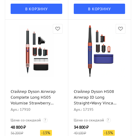
В КОРЗИНУ
В КОРЗИНУ
Стайлер Dyson Airwrap
Стайлер Dyson HS08
Complete Long HS05
Airwrap ID Long
Volumise Strawberry
Straight+Wavy Vinca
bronze/Blush pink
Blue/Topaz
Арт.: 17910
Арт.: 17195
Цена со скидкой
?
Цена со скидкой
?
48 800
₽
34 800
₽
-
13
%
-
13
%
56 200
₽
40 100
₽