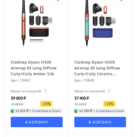
Стайлер Dyson HS08
Стайлер Dyson HS08
Airwrap ID Long Diffuse
Airwrap ID Long Diffuse
Curly+Coily Amber Silk
Curly+Coily Ceramic
Patina/Topaz
Арт.: 19841
Арт.: 19840
Цена со скидкой
?
Цена со скидкой
?
39 800
₽
37 400
₽
-
13
%
-
13
%
45 800
₽
43 100
₽
12 015 ₽
× 4 платежа в Сплит
11 290 ₽
× 4 платежа в Сплит
В КОРЗИНУ
В КОРЗИНУ