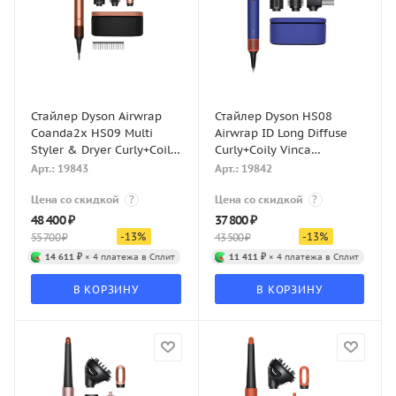
Стайлер Dyson Airwrap
Стайлер Dyson HS08
Coanda2x HS09 Multi
Airwrap ID Long Diffuse
Styler & Dryer Curly+Coily
Curly+Coily Vinca
Amber Silk
Blue/Topaz
Арт.: 19843
Арт.: 19842
Цена со скидкой
?
Цена со скидкой
?
48 400
₽
37 800
₽
-
13
%
-
13
%
55 700
₽
43 500
₽
14 611 ₽
× 4 платежа в Сплит
11 411 ₽
× 4 платежа в Сплит
В КОРЗИНУ
В КОРЗИНУ