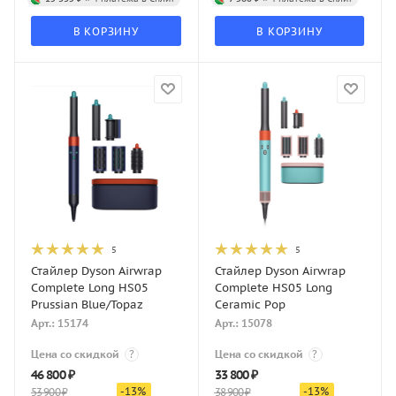
В КОРЗИНУ
В КОРЗИНУ
5
5
Стайлер Dyson Airwrap
Стайлер Dyson Airwrap
Complete Long HS05
Complete HS05 Long
Prussian Blue/Topaz
Ceramic Pop
Арт.: 15174
Арт.: 15078
Цена со скидкой
?
Цена со скидкой
?
46 800
₽
33 800
₽
-
13
%
-
13
%
53 900
₽
38 900
₽