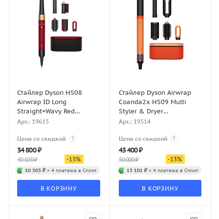
Стайлер Dyson HS08
Стайлер Dyson Airwrap
Airwrap ID Long
Coanda2x HS09 Multi
Straight+Wavy Red
Styler & Dryer
Velvet/Gold
(Apricot/Topaz)
Арт.: 19615
Арт.: 19514
Цена со скидкой
?
Цена со скидкой
?
34 800
₽
43 400
₽
-
13
%
-
13
%
40 100
₽
50 000
₽
10 505 ₽
× 4 платежа в Сплит
13 101 ₽
× 4 платежа в Сплит
В КОРЗИНУ
В КОРЗИНУ