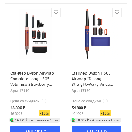
Стайлер Dyson Airwrap
Стайлер Dyson HS08
Complete Long HS05
Airwrap ID Long
Volumise Strawberry
Straight+Wavy Vinca
bronze/Blush pink
Blue/Topaz
Арт.: 17910
Арт.: 17195
Цена со скидкой
?
Цена со скидкой
?
48 800
₽
34 800
₽
-
13
%
-
13
%
56 200
₽
40 100
₽
14 732 ₽
× 4 платежа в Сплит
10 505 ₽
× 4 платежа в Сплит
В КОРЗИНУ
В КОРЗИНУ