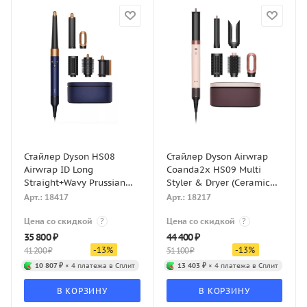
Стайлер Dyson HS08
Стайлер Dyson Airwrap
Airwrap ID Long
Coanda2x HS09 Multi
Straight+Wavy Prussian
Styler & Dryer (Ceramic
Blue/Copper
Pink/Rose Gold)
Арт.: 18417
Арт.: 18217
Цена со скидкой
?
Цена со скидкой
?
35 800
₽
44 400
₽
-
13
%
-
13
%
41 200
₽
51 100
₽
10 807 ₽
× 4 платежа в Сплит
13 403 ₽
× 4 платежа в Сплит
В КОРЗИНУ
В КОРЗИНУ