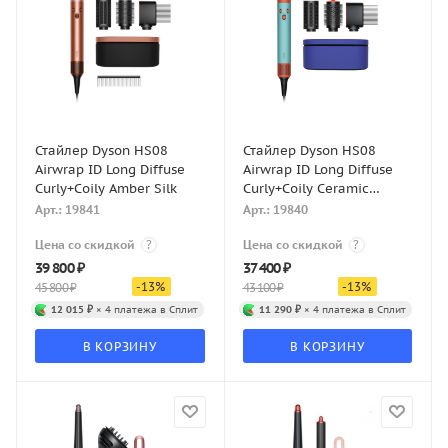
Стайлер Dyson HS08
Стайлер Dyson HS08
Airwrap ID Long Diffuse
Airwrap ID Long Diffuse
Curly+Coily Amber Silk
Curly+Coily Ceramic
Patina/Topaz
Арт.: 19841
Арт.: 19840
Цена со скидкой
?
Цена со скидкой
?
39 800
₽
37 400
₽
-
13
%
-
13
%
45 800
₽
43 100
₽
12 015 ₽
× 4 платежа в Сплит
11 290 ₽
× 4 платежа в Сплит
В КОРЗИНУ
В КОРЗИНУ