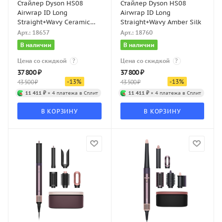
Стайлер Dyson HS08
Стайлер Dyson HS08
Airwrap ID Long
Airwrap ID Long
Straight+Wavy Ceramic
Straight+Wavy Amber Silk
Pink/Rose Gold
Арт.: 18657
Арт.: 18760
В наличии
В наличии
Цена со скидкой
?
Цена со скидкой
?
37 800
₽
37 800
₽
-
13
%
-
13
%
43 500
₽
43 500
₽
11 411 ₽
× 4 платежа в Сплит
11 411 ₽
× 4 платежа в Сплит
В КОРЗИНУ
В КОРЗИНУ