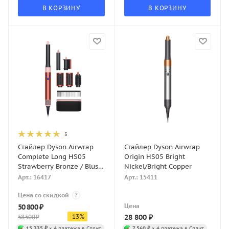
В КОРЗИНУ
В КОРЗИНУ
5
Стайлер Dyson Airwrap
Стайлер Dyson Airwrap
Complete Long HS05
Origin HS05 Bright
Strawberry Bronze / Blush
Nickel/Bright Copper
Pink
Арт.: 16417
Арт.: 15411
Цена со скидкой
?
Цена
50 800
₽
-
13
%
28 800
₽
58 500
₽
15 335 ₽
× 4 платежа в Сплит
7 560 ₽
× 4 платежа в Сплит