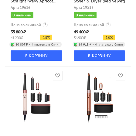
Straight+Wavy Apricot
Styler & Dryer (Red Velvet)
Topaz
Арт.: 19616
Арт.: 19513
В наличии
В наличии
Цена со скидкой
?
Цена со скидкой
?
35 800
₽
49 400
₽
-
13
%
-
13
%
41 200
₽
56 900
₽
10 807 ₽
× 4 платежа в Сплит
14 913 ₽
× 4 платежа в Сплит
В КОРЗИНУ
В КОРЗИНУ