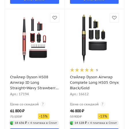
5
Стайлер Dyson HS08
Стайлер Dyson Airwrap
Airwrap ID Long
Complete Long HS05 Onyx
Straight+Wavy Strawberry
Black/Gold
Bronze/Blush Pink
Арт.: 17194
Арт.: 16612
Цена со скидкой
?
Цена со скидкой
?
61 800
₽
46 800
₽
-
13
%
-
13
%
71 100
₽
53 900
₽
18 656 ₽
× 4 платежа в Сплит
14 128 ₽
× 4 платежа в Сплит