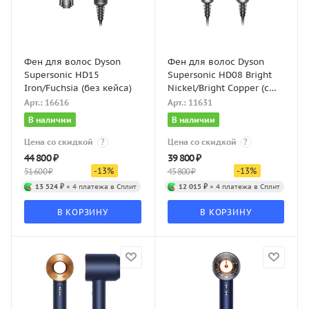
Фен для волос Dyson
Фен для волос Dyson
Supersonic HD15
Supersonic HD08 Bright
Iron/Fuchsia (без кейса)
Nickel/Bright Copper (с
кейсом)
Арт.: 16616
Арт.: 11631
В наличии
В наличии
Цена со скидкой
?
Цена со скидкой
?
44 800
₽
39 800
₽
-
13
%
-
13
%
51 600
₽
45 800
₽
13 524 ₽
× 4 платежа в Сплит
12 015 ₽
× 4 платежа в Сплит
В КОРЗИНУ
В КОРЗИНУ