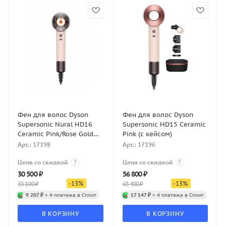
Фен для волос Dyson
Фен для волос Dyson
Supersonic Nural HD16
Supersonic HD15 Ceramic
Ceramic Pink/Rose Gold
Pink (с кейсом)
(без кейса)
Арт.: 17198
Арт.: 17196
Цена со скидкой
?
Цена со скидкой
?
30 500
₽
56 800
₽
-
13
%
-
13
%
35 100
₽
65 400
₽
9 207 ₽
× 4 платежа в Сплит
17 147 ₽
× 4 платежа в Сплит
В КОРЗИНУ
В КОРЗИНУ