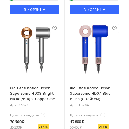
В КОРЗИНУ
В КОРЗИНУ
Фен для волос Dyson
Фен для волос Dyson
Supersonic HD08 Bright
Supersonic HD07 Blue
Nickel/Bright Copper (без
Blush (с кейсом)
кейса)
Арт.: 15371
Арт.: 15284
Цена со скидкой
?
Цена со скидкой
?
30 500
₽
43 800
₽
-
13
%
-
13
%
35 100
₽
50 400
₽