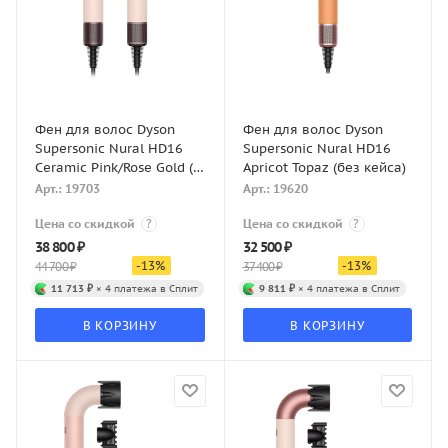
Фен для волос Dyson
Фен для волос Dyson
Supersonic Nural HD16
Supersonic Nural HD16
Ceramic Pink/Rose Gold (с
Apricot Topaz (без кейса)
кейсом)
Арт.: 19703
Арт.: 19620
Цена со скидкой
?
Цена со скидкой
?
38 800
₽
32 500
₽
-
13
%
-
13
%
44 700
₽
37 400
₽
11 713 ₽
× 4 платежа в Сплит
9 811 ₽
× 4 платежа в Сплит
В КОРЗИНУ
В КОРЗИНУ