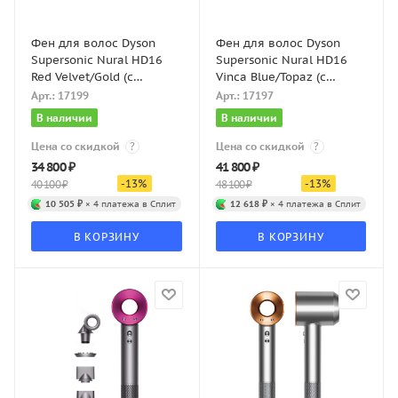
Фен для волос Dyson
Фен для волос Dyson
Supersonic Nural HD16
Supersonic Nural HD16
Red Velvet/Gold (с
Vinca Blue/Topaz (с
кейсом)
кейсом)
Арт.: 17199
Арт.: 17197
В наличии
В наличии
Цена со скидкой
?
Цена со скидкой
?
34 800
₽
41 800
₽
-
13
%
-
13
%
40 100
₽
48 100
₽
10 505 ₽
× 4 платежа в Сплит
12 618 ₽
× 4 платежа в Сплит
В КОРЗИНУ
В КОРЗИНУ