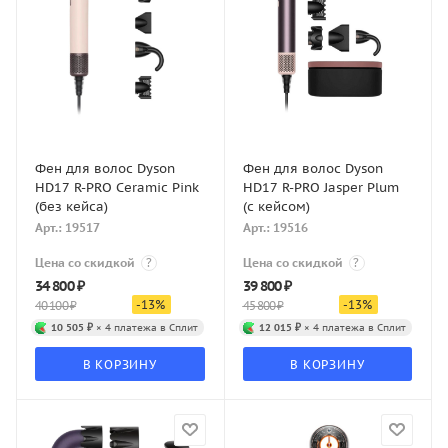
Фен для волос Dyson
Фен для волос Dyson
HD17 R-PRO Ceramic Pink
HD17 R-PRO Jasper Plum
(без кейса)
(с кейсом)
Арт.: 19517
Арт.: 19516
Цена со скидкой
?
Цена со скидкой
?
34 800
₽
39 800
₽
-
13
%
-
13
%
40 100
₽
45 800
₽
10 505 ₽
× 4 платежа в Сплит
12 015 ₽
× 4 платежа в Сплит
В КОРЗИНУ
В КОРЗИНУ