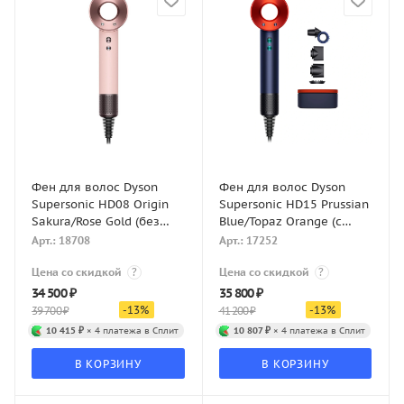
Фен для волос Dyson
Фен для волос Dyson
Supersonic HD08 Origin
Supersonic HD15 Prussian
Sakura/Rose Gold (без
Blue/Topaz Orange (с
кейса)
кейсом)
Арт.: 18708
Арт.: 17252
Цена со скидкой
?
Цена со скидкой
?
34 500
₽
35 800
₽
-
13
%
-
13
%
39 700
₽
41 200
₽
10 415 ₽
× 4 платежа в Сплит
10 807 ₽
× 4 платежа в Сплит
В КОРЗИНУ
В КОРЗИНУ