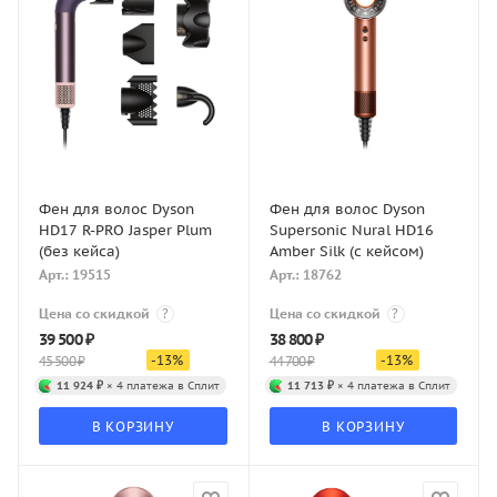
Фен для волос Dyson
Фен для волос Dyson
HD17 R-PRO Jasper Plum
Supersonic Nural HD16
(без кейса)
Amber Silk (с кейсом)
Арт.: 19515
Арт.: 18762
Цена со скидкой
?
Цена со скидкой
?
39 500
₽
38 800
₽
-
13
%
-
13
%
45 500
₽
44 700
₽
11 924 ₽
× 4 платежа в Сплит
11 713 ₽
× 4 платежа в Сплит
В КОРЗИНУ
В КОРЗИНУ