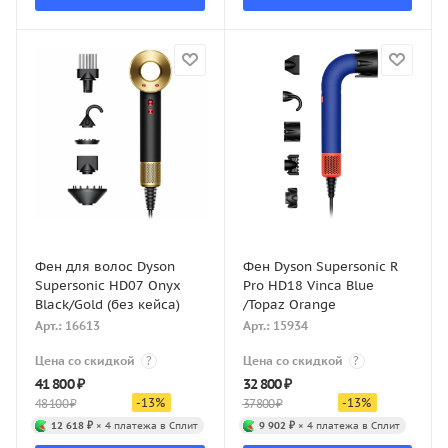
Фен для волос Dyson
Фен Dyson Supersonic R
Supersonic HD07 Onyx
Pro HD18 Vinca Blue
Black/Gold (без кейса)
/Topaz Orange
Арт.: 16613
Арт.: 15934
Цена со скидкой
?
Цена со скидкой
?
41 800
₽
32 800
₽
-
13
%
-
13
%
48 100
₽
37 800
₽
12 618 ₽
× 4 платежа в Сплит
9 902 ₽
× 4 платежа в Сплит