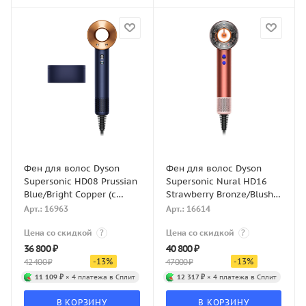
Фен для волос Dyson
Фен для волос Dyson
Supersonic HD08 Prussian
Supersonic Nural HD16
Blue/Bright Copper (с
Strawberry Bronze/Blush
кейсом)
Pink (с кейсом)
Арт.: 16963
Арт.: 16614
Цена со скидкой
?
Цена со скидкой
?
36 800
₽
40 800
₽
-
13
%
-
13
%
42 400
₽
47 000
₽
11 109 ₽
× 4 платежа в Сплит
12 317 ₽
× 4 платежа в Сплит
В КОРЗИНУ
В КОРЗИНУ