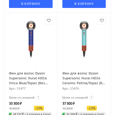
В КОРЗИНУ
В КОРЗИНУ
Фен для волос Dyson
Фен для волос Dyson
Supersonic Nural HD16
Supersonic Nural HD16
Vinca Blue/Topaz (без
Ceramic Patina/Topaz (без
кейса)
кейса)
Арт.: 15477
Арт.: 15476
Цена со скидкой
?
Цена со скидкой
?
35 500
₽
37 500
₽
-
13
%
-
13
%
40 900
₽
43 200
₽
10 717 ₽
× 4 платежа в Сплит
11 320 ₽
× 4 платежа в Сплит