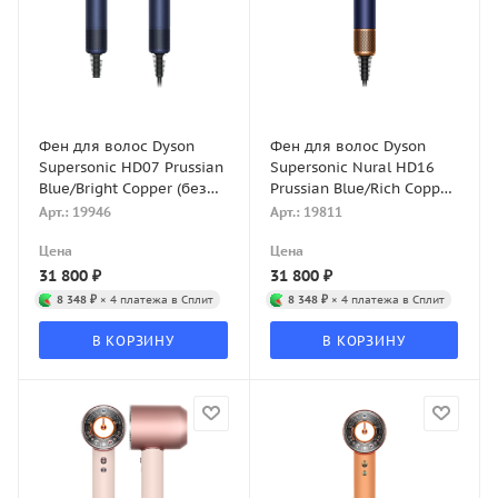
Фен для волос Dyson
Фен для волос Dyson
Supersonic HD07 Prussian
Supersonic Nural HD16
Blue/Bright Copper (без
Prussian Blue/Rich Copper
кейса)
(с кейсом)
Арт.: 19946
Арт.: 19811
Цена
Цена
31 800
₽
31 800
₽
8 348 ₽
× 4 платежа в Сплит
8 348 ₽
× 4 платежа в Сплит
В КОРЗИНУ
В КОРЗИНУ