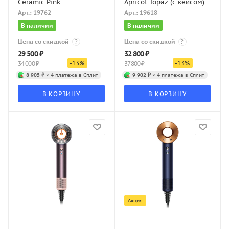
Ceramic Pink
Apricot Topaz (с кейсом)
Арт.: 19762
Арт.: 19618
В наличии
В наличии
Цена со скидкой
?
Цена со скидкой
?
29 500
₽
32 800
₽
-
13
%
-
13
%
34 000
₽
37 800
₽
8 905 ₽
× 4 платежа в Сплит
9 902 ₽
× 4 платежа в Сплит
В КОРЗИНУ
В КОРЗИНУ
Акция