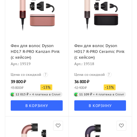
Фен для волос Dyson
Фен для волос Dyson
HD17 R-PRO Kanzan Pink
HD17 R-PRO Ceramic Pink
(с кейсом)
(с кейсом)
Арт.: 19519
Арт.: 19518
Цена со скидкой
?
Цена со скидкой
?
39 800
₽
36 800
₽
-
13
%
-
13
%
45 800
₽
42 400
₽
12 015 ₽
× 4 платежа в Сплит
11 109 ₽
× 4 платежа в Сплит
В КОРЗИНУ
В КОРЗИНУ