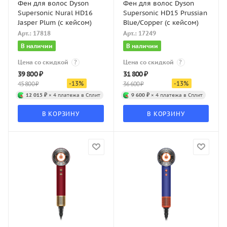
Фен для волос Dyson
Фен для волос Dyson
Supersonic Nural HD16
Supersonic HD15 Prussian
Jasper Plum (с кейсом)
Blue/Copper (с кейсом)
Арт.: 17818
Арт.: 17249
В наличии
В наличии
Цена со скидкой
?
Цена со скидкой
?
39 800
₽
31 800
₽
-
13
%
-
13
%
45 800
₽
36 600
₽
12 015 ₽
× 4 платежа в Сплит
9 600 ₽
× 4 платежа в Сплит
В КОРЗИНУ
В КОРЗИНУ