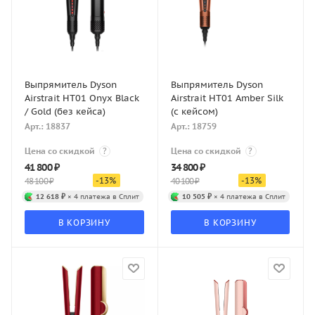
Выпрямитель Dyson
Выпрямитель Dyson
Airstrait HT01 Onyx Black
Airstrait HT01 Amber Silk
/ Gold (без кейса)
(с кейсом)
Арт.: 18837
Арт.: 18759
Цена со скидкой
?
Цена со скидкой
?
41 800
₽
34 800
₽
-
13
%
-
13
%
48 100
₽
40 100
₽
12 618 ₽
× 4 платежа в Сплит
10 505 ₽
× 4 платежа в Сплит
В КОРЗИНУ
В КОРЗИНУ