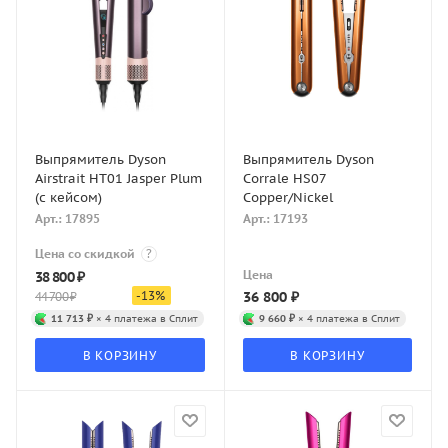
Выпрямитель Dyson
Выпрямитель Dyson
Airstrait HT01 Jasper Plum
Corrale HS07
(с кейсом)
Copper/Nickel
Арт.: 17895
Арт.: 17193
Цена со скидкой
?
Цена
38 800
₽
-
13
%
36 800
₽
44 700
₽
11 713 ₽
× 4 платежа в Сплит
9 660 ₽
× 4 платежа в Сплит
В КОРЗИНУ
В КОРЗИНУ