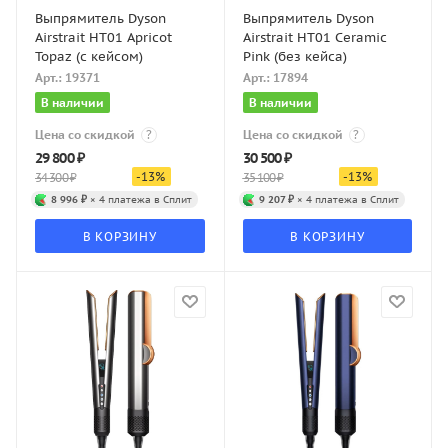
Выпрямитель Dyson
Выпрямитель Dyson
Airstrait HT01 Apricot
Airstrait HT01 Ceramic
Topaz (с кейсом)
Pink (без кейса)
Арт.: 19371
Арт.: 17894
В наличии
В наличии
Цена со скидкой
?
Цена со скидкой
?
29 800
₽
30 500
₽
-
13
%
-
13
%
34 300
₽
35 100
₽
8 996 ₽
× 4 платежа в Сплит
9 207 ₽
× 4 платежа в Сплит
В КОРЗИНУ
В КОРЗИНУ