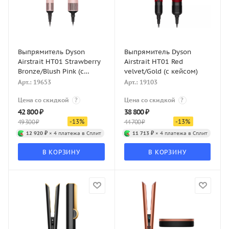
Выпрямитель Dyson
Выпрямитель Dyson
Airstrait HT01 Strawberry
Airstrait HT01 Red
Bronze/Blush Pink (с
velvet/Gold (с кейсом)
кейсом)
Арт.: 19653
Арт.: 19103
Цена со скидкой
?
Цена со скидкой
?
42 800
₽
38 800
₽
-
13
%
-
13
%
49 300
₽
44 700
₽
12 920 ₽
× 4 платежа в Сплит
11 713 ₽
× 4 платежа в Сплит
В КОРЗИНУ
В КОРЗИНУ