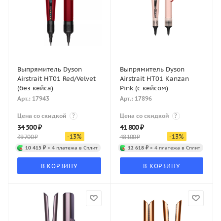
Выпрямитель Dyson
Выпрямитель Dyson
Airstrait HT01 Red/Velvet
Airstrait HT01 Kanzan
(без кейса)
Pink (с кейсом)
Арт.: 17943
Арт.: 17896
Цена со скидкой
?
Цена со скидкой
?
34 500
₽
41 800
₽
-
13
%
-
13
%
39 700
₽
48 100
₽
10 415 ₽
× 4 платежа в Сплит
12 618 ₽
× 4 платежа в Сплит
В КОРЗИНУ
В КОРЗИНУ