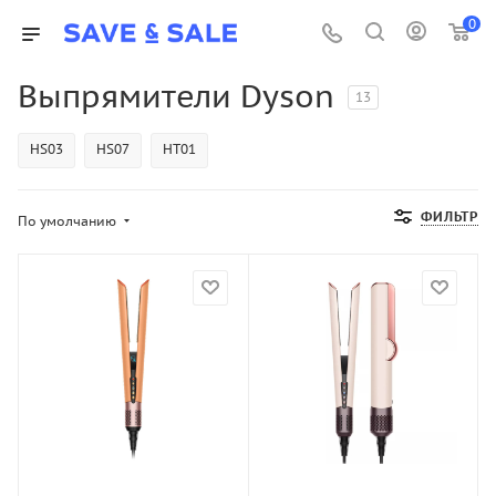
0
Выпрямители Dyson
13
HS03
HS07
HT01
ФИЛЬТР
По умолчанию