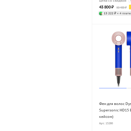
Цена со скидкой
?
43 800
₽
50 400
₽
13 222 ₽
× 4 плате
Фен для волос Dy
Supersonic HD15 B
кейсом)
Арт.: 15280