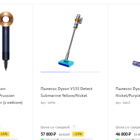
son
Пылесос Dyson V15S Detect
Пылесос Dys
Prussian
Submarine Yellow/Nickel
Nickel/Purpl
r (с кейсом)
Арт.: 16956
Арт.: 16615
Цена со скидкой
?
Цена со скид
57 800
₽
46 800
₽
-
13
%
-
13
%
66 500
₽
53 9