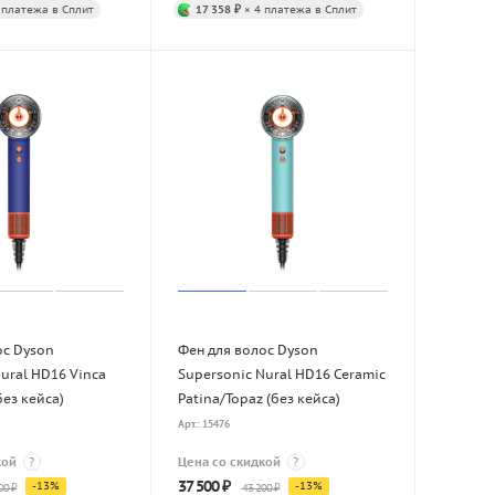
 платежа в Сплит
17 358 ₽
× 4 платежа в Сплит
ос Dyson
Фен для волос Dyson
ural HD16 Vinca
Supersonic Nural HD16 Ceramic
без кейса)
Patina/Topaz (без кейса)
Арт.: 15476
кой
?
Цена со скидкой
?
37 500
₽
-
13
%
-
13
%
00
₽
43 200
₽