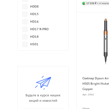
17 358 ₽
× 4 плате
HD08
HD15
HD16
HD17 R-PRO
HD18
HS01
HS03
HS05
HS07
HS08
Стайлер Dyson Air
HS09
HS05 Bright Nicke
Copper
HT01
Будьте в курсе наших
Арт.: 15411
HD19
акций и новостей
Цена