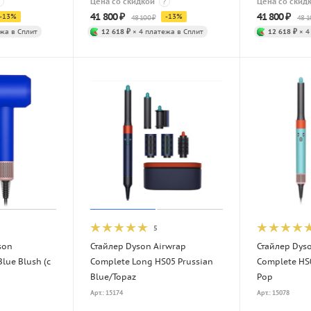
Цена со скидкой
?
Цена со скид
41 800
₽
41 800
₽
-
13
%
-
13
%
48 100
₽
48 1
жа в Сплит
12 618 ₽
× 4 платежа в Сплит
12 618 ₽
× 4
5
son
Стайлер Dyson Airwrap
Стайлер Dys
lue Blush (с
Complete Long HS05 Prussian
Complete HS
Blue/Topaz
Pop
Арт.: 15174
Арт.: 15078