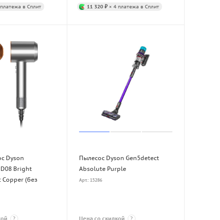
 платежа в Сплит
11 320 ₽
× 4 платежа в Сплит
ос Dyson
Пылесос Dyson Gen5detect
D08 Bright
Absolute Purple
t Copper (без
Арт.: 15286
кой
?
Цена со скидкой
?