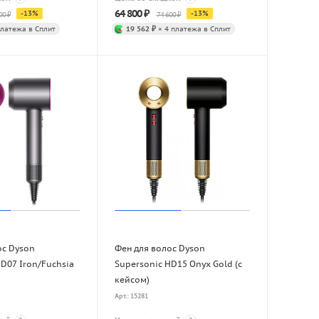
64 800
₽
-
13
%
-
13
%
00
₽
74 600
₽
платежа в Сплит
19 562 ₽
× 4 платежа в Сплит
ос Dyson
Фен для волос Dyson
D07 Iron/Fuchsia
Supersonic HD15 Onyx Gold (с
кейсом)
Арт.: 15281