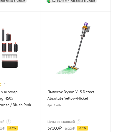
 платежа в Сплит
12 317 ₽
× 4 платежа в Сплит
5
on Airwrap
Пылесос Dyson V15 Detect
ng HS05
Absolute Yellow/Nickel
ronze / Blush Pink
Арт.: 15287
кой
?
Цена со скидкой
?
57 500
₽
-
13
%
-
13
%
00
₽
66 200
₽