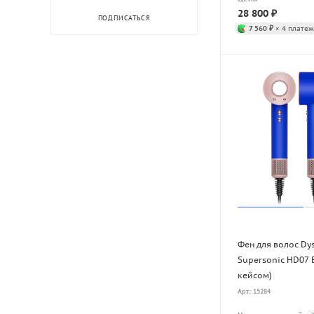
28 800
₽
ПОДПИСАТЬСЯ
7 560 ₽
× 4 платеж
Фен для волос Dy
Supersonic HD07 B
кейсом)
Арт.: 15284