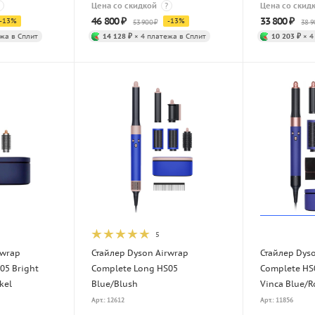
Цена со скидкой
?
Цена со скид
46 800
₽
33 800
₽
-
13
%
-
13
%
53 900
₽
38 9
жа в Сплит
14 128 ₽
× 4 платежа в Сплит
10 203 ₽
× 4
5
rwrap
Стайлер Dyson Airwrap
Стайлер Dys
05 Bright
Complete Long HS05
Complete HS0
kel
Blue/Blush
Vinca Blue/R
Арт.: 12612
Арт.: 11856