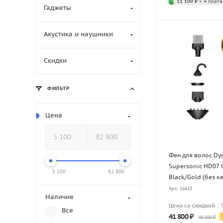
11 109 ₽
× 4 плате
Гаджеты
Акустика и наушники
Скидки
ФИЛЬТР
Цена
Фен для волос Dy
Supersonic HD07 
5 100
82 800
Black/Gold (без к
Арт.: 16613
Наличие
Цена со скидкой
?
Все
41 800
₽
48 100
₽