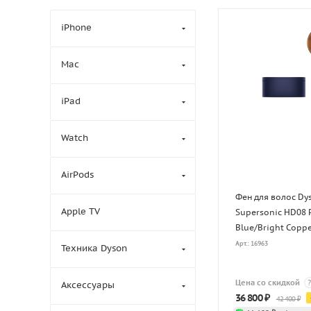
iPhone
Mac
iPad
Watch
AirPods
Фен для волос Dy
Apple TV
Supersonic HD08 
Blue/Bright Coppe
Арт.: 16963
Техника Dyson
Цена со скидкой
?
Аксессуары
36 800
₽
42 400
₽