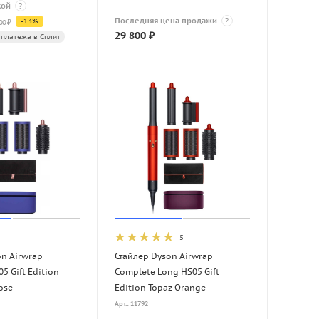
кой
?
Последняя цена продажи
?
-
13
%
00
₽
29 800
₽
 платежа в Сплит
5
on Airwrap
Стайлер Dyson Airwrap
5 Gift Edition
Complete Long HS05 Gift
ose
Edition Topaz Orange
Арт.: 11792