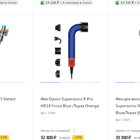
жа в Сплит
14 128 ₽
× 4 платежа в Сплит
15 335 ₽
× 4
5 Detect
Фен Dyson Supersonic R Pro
Фен для вол
HD18 Vinca Blue /Topaz Orange
Supersonic N
Blue/Topaz (
Арт.: 15934
Арт.: 15477
Цена со скидкой
?
Цена со скид
32 800
₽
35 500
₽
-
13
%
-
13
%
37 800
₽
40 9