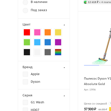
В наличии
12 618 ₽
× 4 плате
Под заказ
Цвет
Бренд
Apple
Пылесос Dyson V1
Dyson
Absolute Gold
Арт.: 15936
Серия
G1 Wash
Цена со скидкой
?
57 500
₽
66 200
₽
HD07