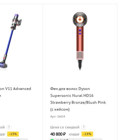
on V11 Advanced
Фен для волос Dyson
e
Supersonic Nural HD16
Strawberry Bronze/Blush Pink
(с кейсом)
Арт.: 16614
кой
?
Цена со скидкой
?
40 800
₽
-
13
%
-
13
%
00
₽
47 000
₽