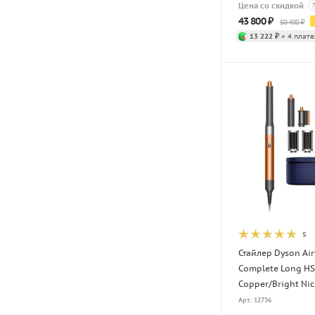
Цена со скидкой
?
43 800
₽
50 400
₽
13 222 ₽
× 4 плате
5
Стайлер Dyson Ai
Complete Long HS
Copper/Bright Nic
Арт.: 12756