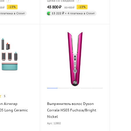
кой
?
Цена со скидкой
?
43 800
₽
-
13
%
-
13
%
00
₽
50 400
₽
 платежа в Сплит
13 222 ₽
× 4 платежа в Сплит
5
on Airwrap
Выпрямитель волос Dyson
05 Long Ceramic
Corrale HS03 Fuchsia/Bright
Nickel
Арт.: 12802