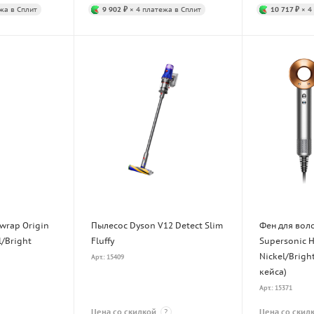
жа в Сплит
9 902 ₽
× 4 платежа в Сплит
10 717 ₽
× 4
wrap Origin
Пылесос Dyson V12 Detect Slim
Фен для вол
l/Bright
Fluffy
Supersonic H
Nickel/Brigh
Арт.: 15409
кейса)
Арт.: 15371
Цена со скидкой
?
Цена со скид