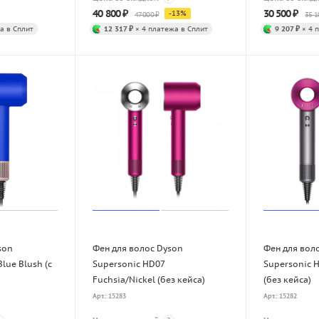
40 800
₽
30 500
₽
-
13
%
47 000
₽
35 1
а в Сплит
12 317 ₽
× 4 платежа в Сплит
9 207 ₽
× 4 
son
Фен для волос Dyson
Фен для вол
lue Blush (с
Supersonic HD07
Supersonic H
Fuchsia/Nickel (без кейса)
(без кейса)
Арт.: 15283
Арт.: 15282