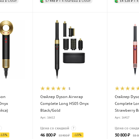
жа в Сплит
17 448 ₽
× 4 платежа в Сплит
14 128 ₽
× 4
5
son
Стайлер Dyson Airwrap
Стайлер Dys
Onyx
Complete Long HS05 Onyx
Complete Lo
ейса)
Black/Gold
Strawberry B
Арт.: 16612
Арт.: 16417
Цена со скидкой
?
Цена со скид
46 800
₽
50 800
₽
-
13
%
-
13
%
53 900
₽
58 5